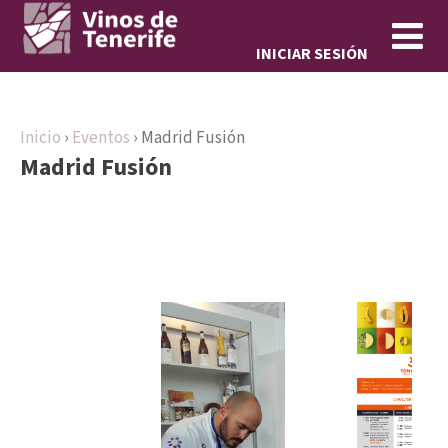
Jump to navigation
INICIAR SESIÓN
Inicio
›
Eventos
›
Madrid Fusión
Madrid Fusión
S
e
e
n
c
u
e