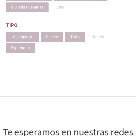
n
t
D.O. Islas Canarias
Otra
r
TIPO
a
- Cualquiera -
Blanco
Tinto
Rosado
u
Espumoso
s
t
e
d
a
q
u
í
Te esperamos en nuestras redes