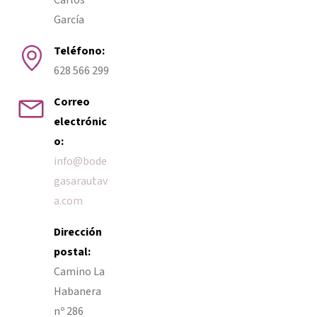
García
Teléfono:
628 566 299
Correo
electrónic
o:
info@bode
gasarautav
a.com
Dirección
postal:
Camino La
Habanera
nº 286