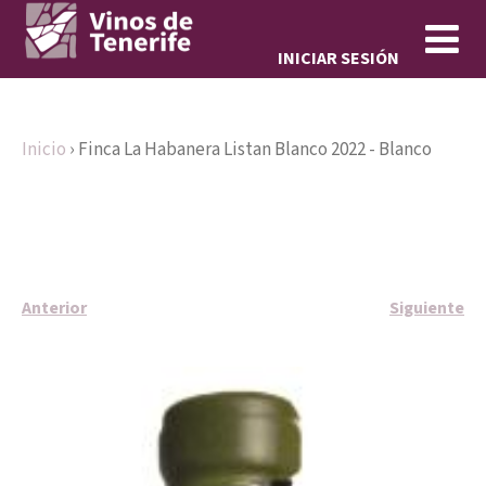
Jump to navigation
INICIAR SESIÓN
Inicio
›
Finca La Habanera Listan Blanco 2022 - Blanco
S
e
e
Anterior
Siguiente
n
c
u
e