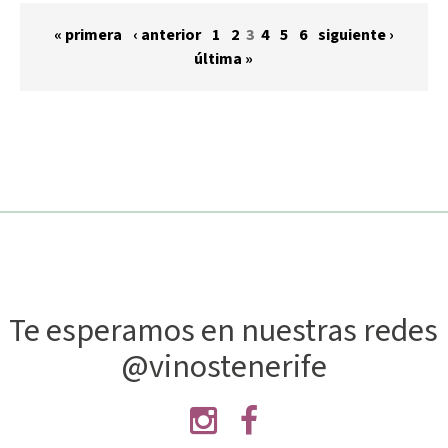
Páginas
« primera
‹ anterior
1
2
3
4
5
6
siguiente ›
última »
Te esperamos en nuestras redes
@vinostenerife